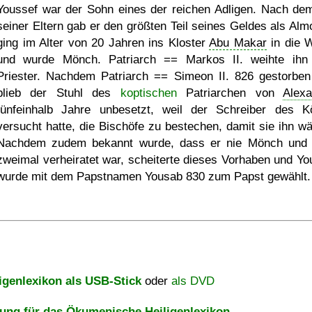
Youssef war der Sohn eines der reichen Adligen. Nach de
seiner Eltern gab er den größten Teil seines Geldes als Alm
ging im Alter von 20 Jahren ins Kloster
Abu Makar
in die 
und wurde Mönch. Patriarch == Markos II. weihte ih
Priester. Nachdem Patriarch == Simeon II. 826 gestorben
blieb der Stuhl des
koptischen
Patriarchen von
Alexa
fünfeinhalb Jahre unbesetzt, weil der Schreiber des K
versucht hatte, die Bischöfe zu bestechen, damit sie ihn wä
Nachdem zudem bekannt wurde, dass er nie Mönch und
zweimal verheiratet war, scheiterte dieses Vorhaben und Yo
wurde mit dem Papstnamen Yousab 830 zum Papst gewählt.
igenlexikon als USB-Stick
oder
als DVD
ng für das Ökumenische Heiligenlexikon