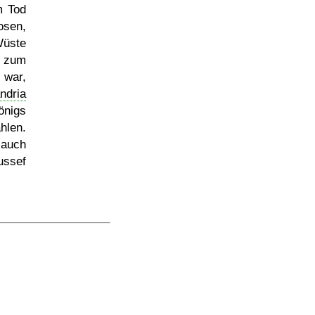
m Tod
osen,
Wüste
n zum
 war,
ndria
önigs
hlen.
 auch
ussef