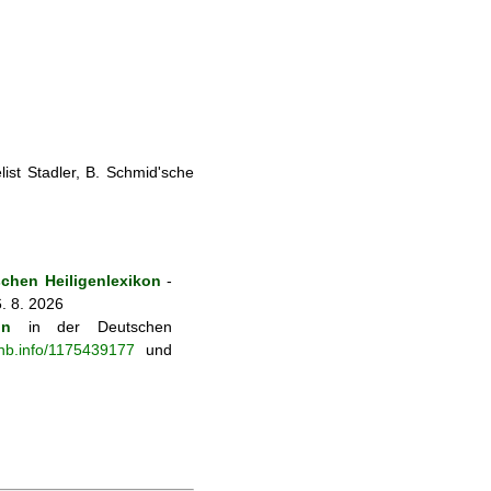
ist Stadler, B. Schmid'sche
chen Heiligenlexikon
-
. 8. 2026
on
in der Deutschen
-nb.info/1175439177
und