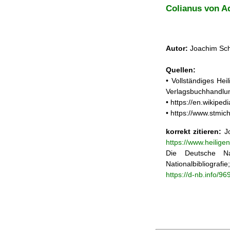
Colianus von A
Autor:
Joachim Sch
Quellen:
• Vollständiges He
Verlagsbuchhandlun
• https://en.wikipe
• https://www.stmi
korrekt zitieren:
Jo
https://www.heilig
Die Deutsche Na
Nationalbibliograf
https://d-nb.info/9