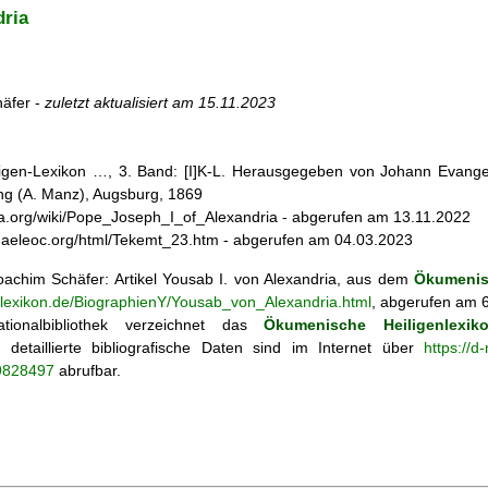
dria
äfer -
zuletzt aktualisiert am
15.11.2023
iligen-Lexikon …, 3. Band: [I]K-L. Herausgegeben von Johann Evangel
g (A. Manz), Augsburg, 1869
dia.org/wiki/Pope_Joseph_I_of_Alexandria - abgerufen am 13.11.2022
chaeleoc.org/html/Tekemt_23.htm - abgerufen am 04.03.2023
achim Schäfer: Artikel
Yousab I. von Alexandria, aus dem
Ökumenis
enlexikon.de/BiographienY/Yousab_von_Alexandria.html
, abgerufen am 6
tionalbibliothek verzeichnet das
Ökumenische Heiligenlexik
ie; detaillierte bibliografische Daten sind im Internet über
https://d
69828497
abrufbar.