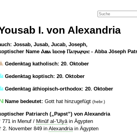
Yousab I. von Alexandria
auch: Jossab, Jusab, Jucab, Joseph,
koptischer Name Ⲁⲃⲃⲁ Ⲓⲱⲥⲏⲫ Ⲡⲁⲧⲣⲓⲁⲣⲭⲏⲥ - Abba Jōseph Pat
Gedenktag katholisch: 20. Oktober
Gedenktag koptisch: 20. Oktober
Gedenktag äthiopisch-orthodox: 20. Oktober
Name bedeutet:
Gott hat hinzugefügt
(hebr.)
koptischer Patriarch (
Papst
) von Alexandria
*
771
in Menuf /
Minūf al-'Ulyā
in Ägypten
†
2. November 849
in
Alexandria
in Ägypten