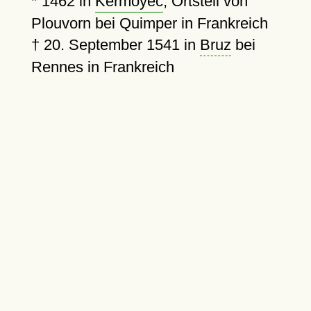
*
1462
in
Kermoyec
, Ortsteil von
Plouvorn bei Quimper in Frankreich
†
20. September 1541
in
Bruz
bei
Rennes in Frankreich