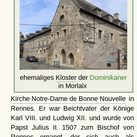
ehemaliges
Kloster
der
Dominikaner
in Morlaix
Kirche Notre-Dame de Bonne Nouvelle
in
Rennes. Er war Beichtvater der Könige
Karl VIII. und Ludwig XII. und wurde von
Papst Julius II. 1507 zum Bischof von
Rennes
ernannt, der sich auch als