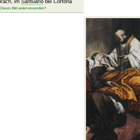
prach, im
Santuario
bei Cortona