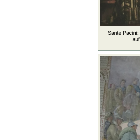
Sante Pacini:
au