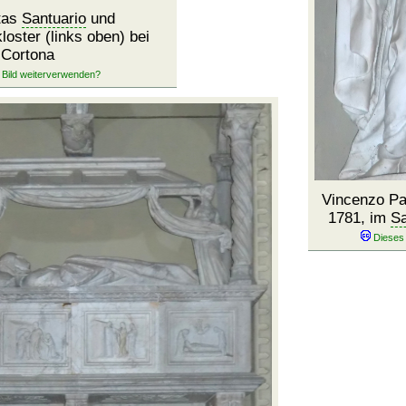
tas
Santuario
und
kloster (links oben) bei
Cortona
Vincenzo Pa
1781, im
Sa