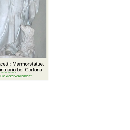
cetti: Marmorstatue,
ntuario
bei Cortona