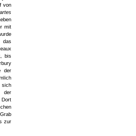
f von
artes
Leben
r mit
wurde
s das
teaux
, bis
rbury
e der
mlich
 sich
 der
 Dort
schen
 Grab
s zur