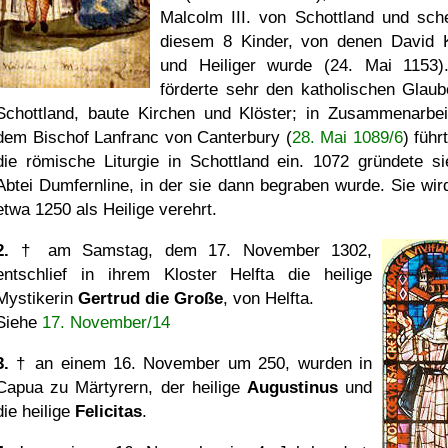
Malcolm III. von Schottland und sch
diesem 8 Kinder, von denen David 
und Heiliger wurde (24. Mai 1153)
förderte sehr den katholischen Glaub
Schottland, baute Kirchen und Klöster; in Zusammenarbei
dem Bischof Lanfranc von Canterbury (
28. Mai 1089/6
) führ
die römische Liturgie in Schottland ein. 1072 gründete si
Abtei Dumfernline, in der sie dann begraben wurde. Sie wird
etwa 1250 als Heilige verehrt.
2.
† am Samstag, dem 17. November 1302,
entschlief in ihrem Kloster Helfta die heilige
Mystikerin
Gertrud die Große
, von Helfta.
Siehe
17. November/14
3.
† an einem 16. November um 250, wurden in
Capua zu Märtyrern, der heilige
Augustinus
und
die heilige
Felicitas
.