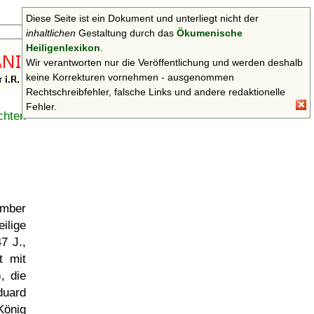
Diese Seite ist ein Dokument und unterliegt nicht der
Suchen
inhaltlichen
Gestaltung durch das
Ökumenische
Heiligenlexikon
.
Wir verantworten nur die Veröffentlichung und werden deshalb
keine Korrekturen vornehmen - ausgenommen
Rechtschreibfehler, falsche Links und andere redaktionelle
Fehler.
chten
mber
ilige
47 J.,
t mit
), die
duard
 König