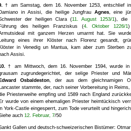
9.
† am Samstag, dem 16. November 1253, entschlief i
Damiano in Assisi, die heilige Jungfrau
Agnes
, eine jü
Schwester der heiligen Clara (
11. August 1253/1
), die 
Führung des heiligen Franziskus (
4. Oktober 1226/1
)
Armutsideal mit ganzem Herzen umarmt hat. Sie wurd
Leitung eines ihrer Klöster nach Florenz gesandt, grü
Klöster in Venedig un Mantua, kam aber zum Sterben z
nach Assisi.
10.
† am Mittwoch, dem 16. November 1594, wurde in
grausam zugrundegerichtet, der selige Priester und Mär
Edward Osbaldeston
, der aus dem gleichnamigen Or
Lancaster stammte, der, nach seiner Vorbereitung in Reims,
die Priesterweihe empfing und 1589 nach England zurückke
Er wurde von einem ehemaligen Priester heimtückisch verr
in York-Castle eingesperrt, zum Tode verurteilt und hingerich
Siehe auch
12. Februar, 7
/50
Sankt Gallen und deutsch-schweizerischen Bistümer: Otma