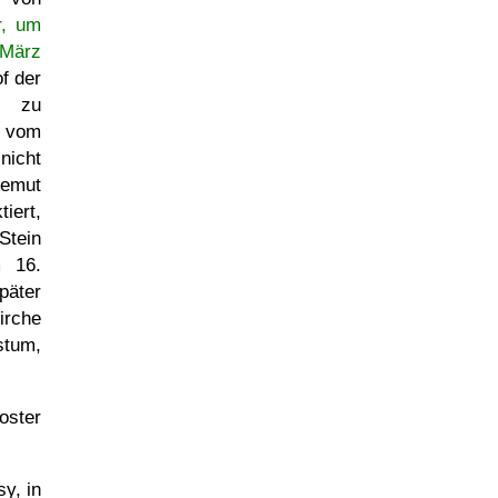
r, um
 März
f der
r zu
e vom
nicht
Demut
iert,
Stein
m 16.
päter
irche
stum,
oster
y, in