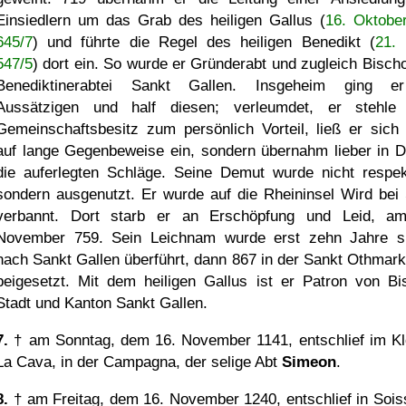
Einsiedlern um das Grab des heiligen Gallus (
16. Oktobe
645/7
) und führte die Regel des heiligen Benedikt (
21.
547/5
) dort ein. So wurde er Gründerabt und zugleich Bischo
Benediktinerabtei Sankt Gallen. Insgeheim ging e
Aussätzigen und half diesen; verleumdet, er stehl
Gemeinschaftsbesitz zum persönlich Vorteil, ließ er sich 
auf lange Gegenbeweise ein, sondern übernahm lieber in 
die auferlegten Schläge. Seine Demut wurde nicht respekt
sondern ausgenutzt. Er wurde auf die Rheininsel Wird bei 
verbannt. Dort starb er an Erschöpfung und Leid, a
November 759. Sein Leichnam wurde erst zehn Jahre s
nach Sankt Gallen überführt, dann 867 in der Sankt Othmark
beigesetzt. Mit dem heiligen Gallus ist er Patron von Bi
Stadt und Kanton Sankt Gallen.
7.
† am Sonntag, dem 16. November 1141, entschlief im Kl
La Cava, in der Campagna, der selige Abt
Simeon
.
8.
† am Freitag, dem 16. November 1240, entschlief in Soiss