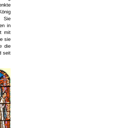
enkte
König
. Sie
en in
t mit
te sie
e die
 seit