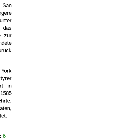
n San
ngere
unter
 das
e zur
ndete
urück
 York
tyrer
t in
 1585
hrte.
aten,
tet.
r:
6