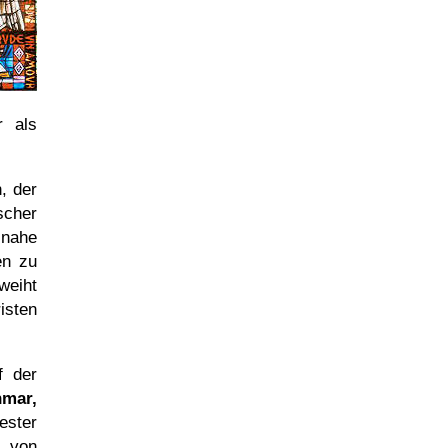
r als
, der
scher
 nahe
en zu
weiht
isten
f der
hmar,
ester
g von