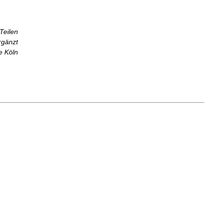
eilen
rgänzt
e Köln