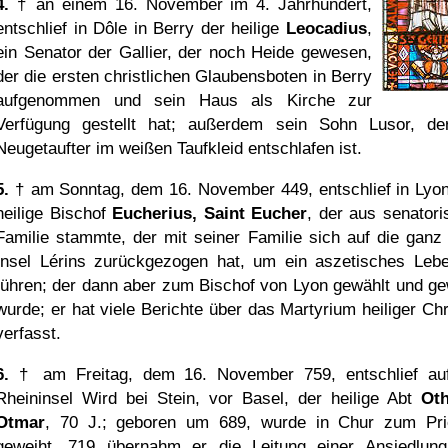
4.
† an einem 16. November im 4. Jahrhundert,
entschlief in Dôle in Berry der heilige
Leocadius
,
ein Senator der Gallier, der noch Heide gewesen,
der die ersten christlichen Glaubensboten in Berry
aufgenommen und sein Haus als Kirche zur
Verfügung gestellt hat; außerdem sein Sohn Lusor, de
Neugetaufter im weißen Taufkleid entschlafen ist.
5.
† am Sonntag, dem 16. November 449, entschlief in Lyon
heilige Bischof
Eucherius, Saint Eucher
, der aus senatori
Familie stammte, der mit seiner Familie sich auf die ganz
Insel Lérins zurückgezogen hat, um ein aszetisches Leb
führen; der dann aber zum Bischof von Lyon gewählt und ge
wurde; er hat viele Berichte über das Martyrium heiliger Chr
verfasst.
6.
† am Freitag, dem 16. November 759, entschlief au
Rheininsel Wird bei Stein, vor Basel, der heilige Abt
Ot
Otmar
, 70 J.; geboren um 689, wurde in Chur zum Pri
geweiht. 719 übernahm er die Leitung einer Ansiedlun