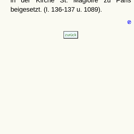
in der Kirche St. Magloire zu Paris
beigesetzt. (I. 136-137 u. 1089).