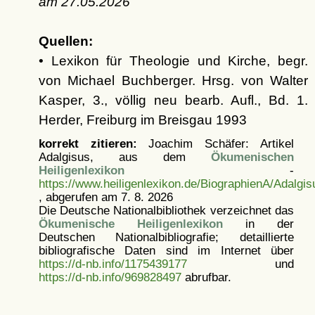
am
27.05.2026
Quellen:
• Lexikon für Theologie und Kirche, begr.
von Michael Buchberger. Hrsg. von Walter
Kasper, 3., völlig neu bearb. Aufl., Bd. 1.
Herder, Freiburg im Breisgau 1993
korrekt zitieren:
Joachim Schäfer: Artikel
Adalgisus, aus dem
Ökumenischen
Heiligenlexikon
-
https://www.heiligenlexikon.de/BiographienA/Adalgis
, abgerufen am 7. 8. 2026
Die Deutsche Nationalbibliothek verzeichnet das
Ökumenische Heiligenlexikon
in der
Deutschen Nationalbibliografie; detaillierte
bibliografische Daten sind im Internet über
https://d-nb.info/1175439177
und
https://d-nb.info/969828497
abrufbar.