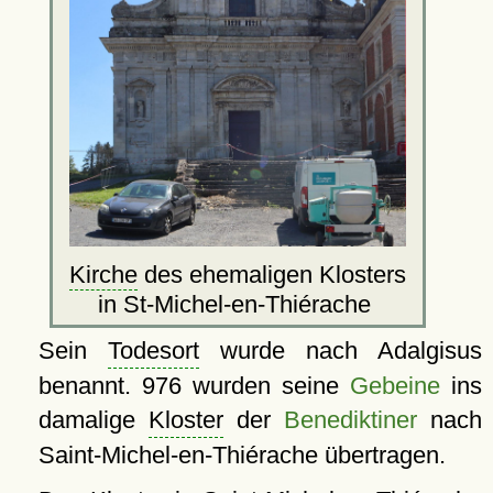
Kirche
des ehemaligen Klosters
in St-Michel-en-Thiérache
Sein
Todesort
wurde nach Adalgisus
benannt. 976 wurden seine
Gebeine
ins
damalige
Kloster
der
Benediktiner
nach
Saint-Michel-en-Thiérache übertragen.