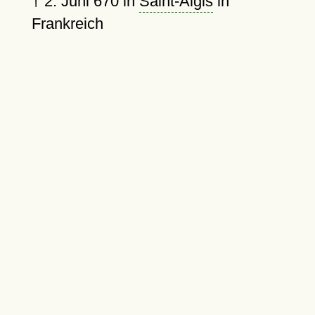
†
2. Juni 670
in
Saint-Algis
in
Frankreich