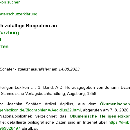
ikon suchen
atenschutzerklärung
h zufällige Biografien an:
Würzburg
d
rten
Schäfer -
zuletzt aktualisiert am
14.08.2023
 Heiligen-Lexikon …, 1. Band: A-D. Herausgegeben von Johann Evang
 Schmid'sche Verlagsbuchhandlung, Augsburg, 1858
n:
Joachim Schäfer: Artikel
Ägidius, aus dem
Ökumenischen
igenlexikon.de/BiographienA/Aegidius22.html
, abgerufen am 7. 8. 2026
ationalbibliothek verzeichnet das
Ökumenische Heiligenlexiko
fie; detaillierte bibliografische Daten sind im Internet über
https://d-n
o/969828497
abrufbar.