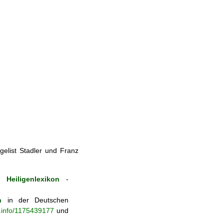
elist Stadler und Franz
 Heiligenlexikon
-
n
in der Deutschen
b.info/1175439177
und