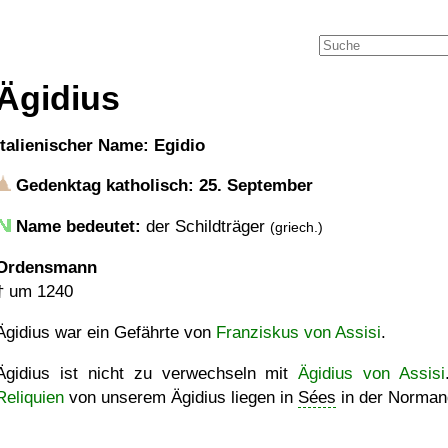
Ägidius
italienischer Name: Egidio
Gedenktag katholisch: 25. September
Name bedeutet:
der Schildträger
(griech.)
Ordensmann
†
um 1240
Ägidius war ein Gefährte von
Franziskus von Assisi
.
Ägidius ist nicht zu verwechseln mit
Ägidius von Assisi
Reliquien
von unserem Ägidius liegen in
Sées
in der Norman