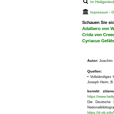
Im Heiligenlex
Impressum
-
D
Schauen Sie sic
Adalbero von 
Crida von Cree
Cyriacus Gefäh
Autor:
Joachim 
Quellen:
• Vollständiges
Joseph Heim, B.
korrekt zitiere
https://www.heil
Die Deutsche N
Nationalbibliogra
https://d-nb.inf