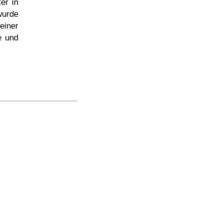
er in
wurde
iner
e und