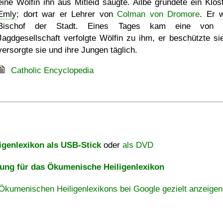
eine Wölfin ihn aus Mitleid säugte. Ailbe gründete ein Klost
Emly
; dort war er Lehrer von
Colman von Dromore
. Er 
Bischof der Stadt. Eines Tages kam eine von e
Jagdgesellschaft verfolgte Wölfin zu ihm, er beschützte si
versorgte sie und ihre Jungen täglich.
Catholic Encyclopedia
igenlexikon als USB-Stick
oder
als DVD
ng für das Ökumenische Heiligenlexikon
Ökumenischen Heiligenlexikons bei Google gezielt anzeigen