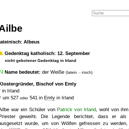
Ailbe
lateinisch: Albeus
Gedenktag katholisch: 12. September
nicht gebotener Gedenktag in Irland
Name bedeutet:
der Weiße
(latein. - irisch)
Klostergründer, Bischof von Emly
* in Irland
†
um 527
541
in
Emly
in Irland
oder
Ailbe war ein Schüler von
Patrick von Irland
, wohl von ih
Priester geweiht. Die Legende berichtet, dass er als
ausgesetzt wurde, um von Wölfen gefressen zu werden,