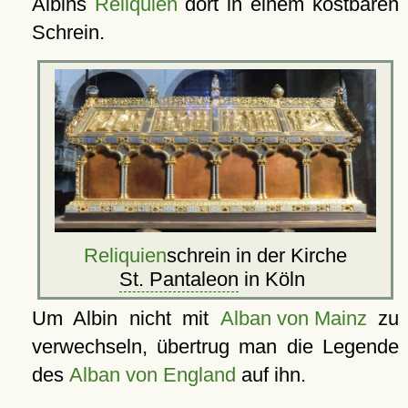
Albins
Reliquien
dort in einem kostbaren
Schrein.
Reliquien
schrein in der Kirche
St. Pantaleon
in Köln
Um Albin nicht mit
Alban von Mainz
zu
verwechseln, übertrug man die Legende
des
Alban von England
auf ihn.