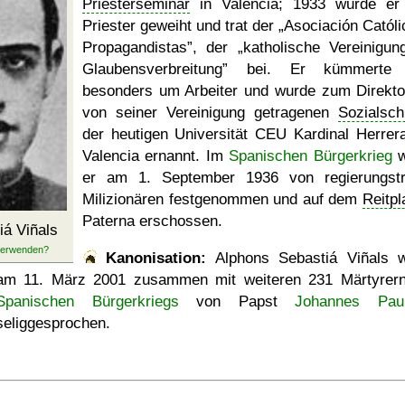
Priesterseminar
in Valencia; 1933 wurde e
Priester geweiht und trat der
Asociación Católi
Propagandistas
, der
katholische Vereinigun
Glaubensverbreitung
bei. Er kümmerte 
besonders um Arbeiter und wurde zum Direkto
von seiner Vereinigung getragenen
Sozialsch
der heutigen Universität CEU Kardinal Herrera
Valencia ernannt. Im
Spanischen Bürgerkrieg
w
er am 1. September 1936 von regierungst
Milizionären festgenommen und auf dem
Reitpl
Paterna erschossen.
iá Viñals
Kanonisation:
Alphons Sebastiá Viñals 
am
11. März 2001
zusammen mit weiteren 231 Märtyrer
Spanischen Bürgerkriegs
von Papst
Johannes Paul
seliggesprochen.