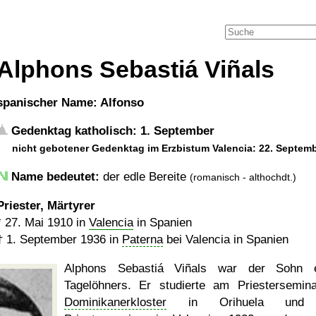
Alphons Sebastiá Viñals
spanischer Name: Alfonso
Gedenktag katholisch: 1. September
nicht gebotener Gedenktag im Erzbistum Valencia: 22. Septem
Name bedeutet:
der edle Bereite
(romanisch - althochdt.)
Priester, Märtyrer
*
27. Mai 1910
in
Valencia
in Spanien
†
1. September 1936
in
Paterna
bei Valencia in Spanien
Alphons Sebastiá Viñals war der Sohn e
Tagelöhners. Er studierte am Priestersemin
Dominikanerkloster
in Orihuela und