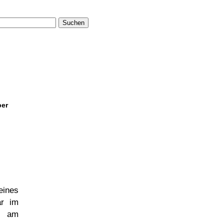
Suchen
ber
ines
ar im
 am