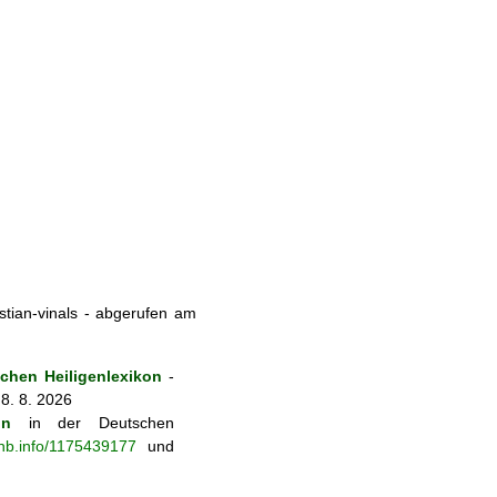
stian-vinals - abgerufen am
chen Heiligenlexikon
-
8. 8. 2026
on
in der Deutschen
-nb.info/1175439177
und