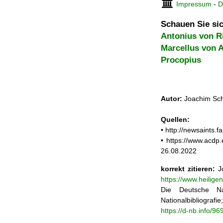
Impressum
-
D
Schauen Sie sic
Antonius von R
Marcellus von A
Procopius
Autor:
Joachim Sch
Quellen:
• http://newsaints
• https://www.acdp
26.08.2022
korrekt zitieren:
Jo
https://www.heilige
Die Deutsche Na
Nationalbibliograf
https://d-nb.info/9