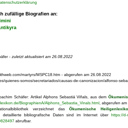
atenschutzerklärung
h zufällige Biografien an:
imini
ntikyra
äfer -
zuletzt aktualisiert am
26.08.2022
.faithweb.com/martyrs/MSPC18.htm - abgerufen am 26.08.2022
.es/quienes-somos/secretariados/causas-de-canonizacion/alfonso-seba
achim Schäfer: Artikel
Alphons Sebastiá Viñals, aus dem
Ökumenis
nlexikon.de/BiographienA/Alphons_Sebastia_Vinals.html
, abgerufen am 
tionalbibliothek verzeichnet das
Ökumenische Heiligenlexik
ie; detaillierte bibliografische Daten sind im Internet über
https://d
69828497
abrufbar.