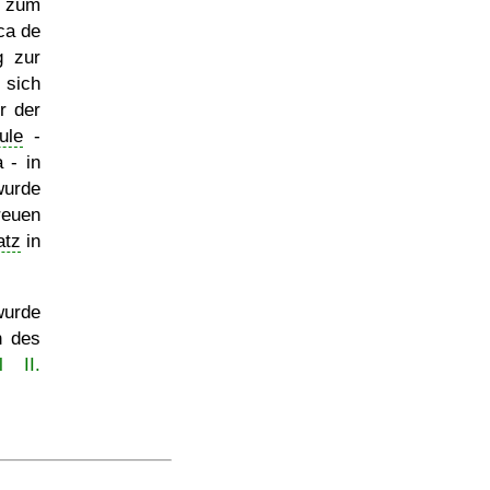
r zum
ca de
g zur
sich
r der
ule
-
 - in
urde
reuen
atz
in
wurde
n des
 II.