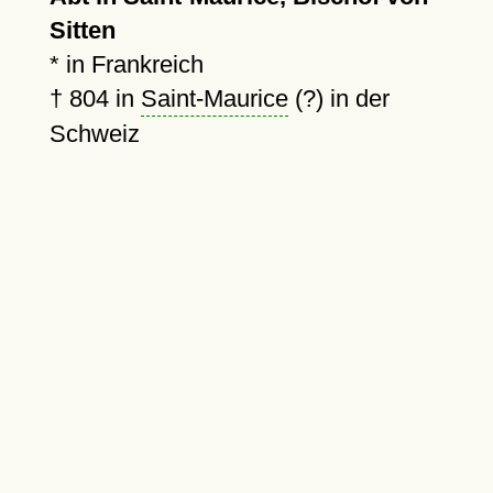
Sitten
* in Frankreich
†
804
in
Saint-Maurice
(?) in der
Schweiz