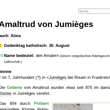
Amaltrud von Jumièges
auch: Alma
Gedenktag katholisch: 30. August
Name bedeutet:
den Amalern
(einem ostgotisches Adelsgesch
(althochdt.)
Nonne
†
im 7. Jahrhundert (?) in <
Jumièges
bei Rouen in Frankreic
Die
Gebeine
von Amaltrud wurden etwa seit 875 im dama
Kloster
in Jumièges verehrt.
Das 654 durch
Philibert
gegründete
Kloster Notre-