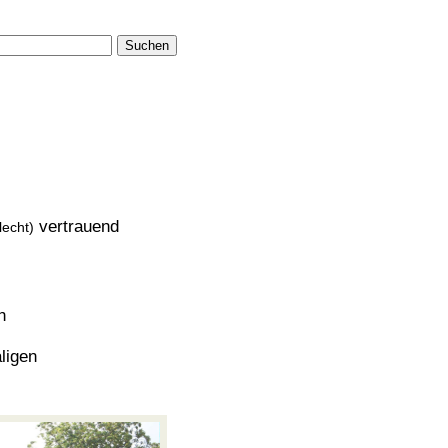
Suchen
vertrauend
lecht)
h
ligen