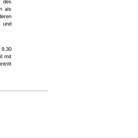
s des
n als
deren
z und
 9.30
l mit
tritt