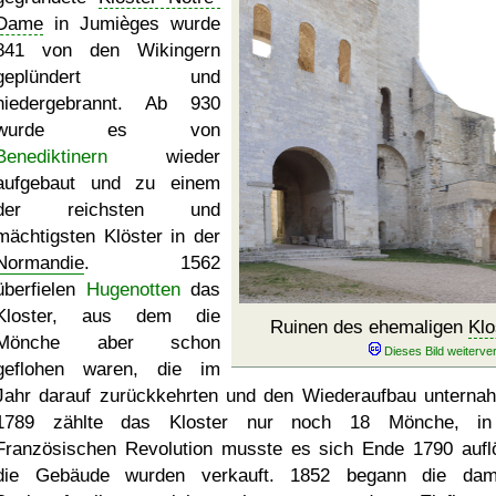
Dame
in Jumièges wurde
841 von den Wikingern
geplündert und
niedergebrannt. Ab 930
wurde es von
Benediktinern
wieder
aufgebaut und zu einem
der reichsten und
mächtigsten Klöster in der
Normandie
. 1562
überfielen
Hugenotten
das
Kloster, aus dem die
Ruinen des ehemaligen
Klo
Mönche aber schon
geflohen waren, die im
Jahr darauf zurückkehrten und den Wiederaufbau unterna
1789 zählte das Kloster nur noch 18 Mönche, in
Französischen Revolution musste es sich Ende 1790 aufl
die Gebäude wurden verkauft. 1852 begann die dam