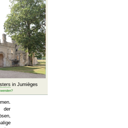
sters
in Jumièges
hmen.
 der
ösen,
alige