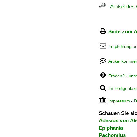
Artikel des 
Seite zum A
Empfehlung a
Artikel kommen
Fragen? - uns
Im Heiligenlex
Impressum
-
D
Schauen Sie sic
Ädesius von Al
Epiphania
Pachomius