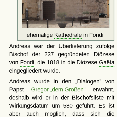
ehemalige
Kathedrale
in Fondi
Andreas war der Überlieferung zufolge
Bischof der 237 gegründeten Diözese
von
Fondi
, die 1818 in die Diözese
Gaëta
eingegliedert wurde.
Andreas wurde in den
Dialogen
von
Papst
Gregor „dem Großen”
erwähnt,
deshalb wird er in der Bischofsliste mit
Wirkungsdatum um 580 geführt. Es ist
aber auch möglich, dass sich die