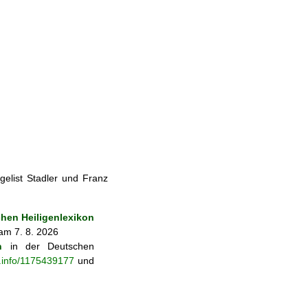
elist Stadler und Franz
en Heiligenlexikon
am 7. 8. 2026
n
in der Deutschen
b.info/1175439177
und