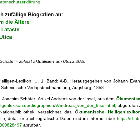
atenschutzerklärung
h zufällige Biografien an:
m die Ältere
 Lataste
Utica
Schäfer -
zuletzt aktualisiert am
06.12.2025
 Heiligen-Lexikon …, 1. Band: A-D. Herausgegeben von Johann Evang
 Schmid'sche Verlagsbuchhandlung, Augsburg, 1858
:
Joachim Schäfer: Artikel
Andreas von der Insel, aus dem
Ökumenisch
iligenlexikon.de/BiographienA/Andreas_von_der_Insel.html
, abgerufen 
ationalbibliothek verzeichnet das
Ökumenische Heiligenlexiko
fie; detaillierte bibliografische Daten sind im Internet über
https://d-n
o/969828497
abrufbar.