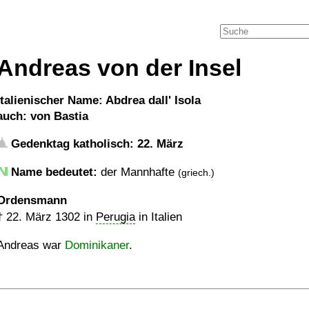
Andreas von der Insel
italienischer Name: Abdrea dall' Isola
auch: von Bastia
Gedenktag katholisch: 22. März
Name bedeutet:
der Mannhafte
(griech.)
Ordensmann
†
22. März 1302
in
Perugia
in Italien
Andreas war
Dominikaner
.