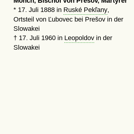
Mönch, Bischof von Prešov, Märtyrer
*
17. Juli 1888
in
Ruské Pekľany
,
Ortsteil von Ľubovec bei Prešov in der
Slowakei
†
17. Juli 1960
in
Leopoldov
in der
Slowakei