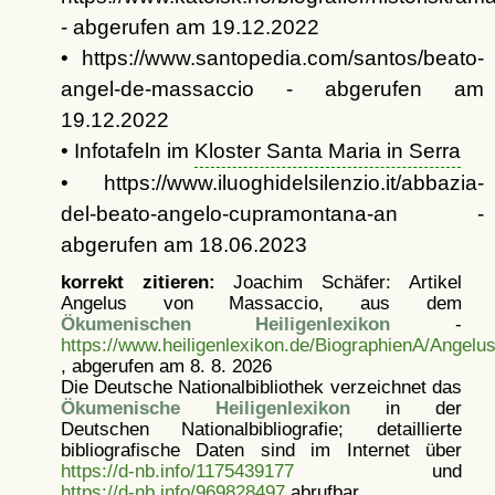
- abgerufen am 19.12.2022
• https://www.santopedia.com/santos/beato-
angel-de-massaccio - abgerufen am
19.12.2022
• Infotafeln im
Kloster Santa Maria in Serra
• https://www.iluoghidelsilenzio.it/abbazia-
del-beato-angelo-cupramontana-an -
abgerufen am 18.06.2023
korrekt zitieren:
Joachim Schäfer: Artikel
Angelus von Massaccio, aus dem
Ökumenischen Heiligenlexikon
-
https://www.heiligenlexikon.de/BiographienA/Angel
, abgerufen am 8. 8. 2026
Die Deutsche Nationalbibliothek verzeichnet das
Ökumenische Heiligenlexikon
in der
Deutschen Nationalbibliografie; detaillierte
bibliografische Daten sind im Internet über
https://d-nb.info/1175439177
und
https://d-nb.info/969828497
abrufbar.