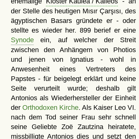
ehemalige
Kloster Kaulea / Kalleos
- an
der Stelle des heutigen Mısır Çarşısı, des
ägyptischen Basars gründete er - oder
stellte es wieder her. 899 berief er eine
Synode
ein, auf welcher der Streit
zwischen den Anhängern von Photios
und jenen von Ignatius - wohl in
Anwesenheit eines Vertreters des
Papstes - für beigelegt erklärt und keine
Seite verurteilt wurde; deshalb gilt
Antonios als Wiederhersteller der Einheit
der
Orthodoxen Kirche
. Als Kaiser Leo VI.
nach dem Tod seiner Frau sehr schnell
seine Geliebte Zoë Zautzina heiratete,
missbilligte Antonios dies und setzt den