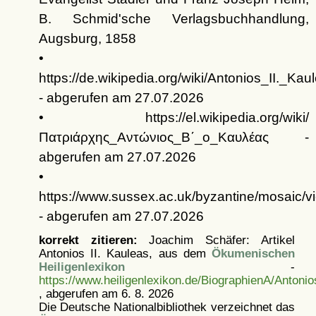
B. Schmid'sche Verlagsbuchhandlung,
Augsburg, 1858
•
https://de.wikipedia.org/wiki/Antonios_II._Kau
- abgerufen am 27.07.2026
• https://el.wikipedia.org/wiki/
Πατριάρχης_Αντώνιος_Β΄_ο_Καυλέας -
abgerufen am 27.07.2026
•
https://www.sussex.ac.uk/byzantine/mosaic/vi
- abgerufen am 27.07.2026
korrekt zitieren:
Joachim Schäfer: Artikel
Antonios II. Kauleas, aus dem
Ökumenischen
Heiligenlexikon
-
https://www.heiligenlexikon.de/BiographienA/Antonio
, abgerufen am 6. 8. 2026
Die Deutsche Nationalbibliothek verzeichnet das