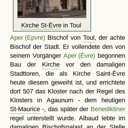
Kirche St-Èvre
in Toul
Aper (Epvre)
Bischof von
Toul
, der achte
Bischof der Stadt. Er vollendete den von
seinem Vorgänger
Aper (Èvre)
begonnen
Bau der
Kirche
vor den damaligen
Stadttoren, die als Kirche Saint-Èvre
heute diesem geweiht ist, und errichtete
dort 507 das Kloster nach der Regel des
Klosters in Agaunum - dem heutigen
St-Maurice
-, das später der
Benediktiner
regel unterstellt wurde. Albaud lebte im
damaligen Bischofspalast an der Stelle