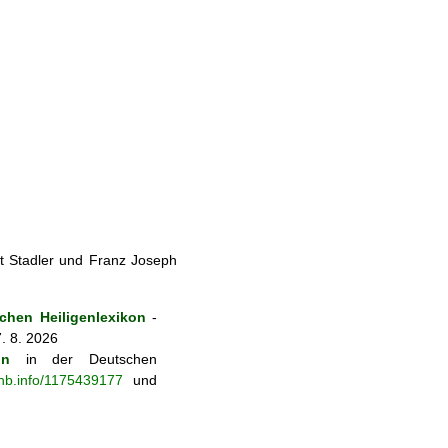
t Stadler und Franz Joseph
hen Heiligenlexikon
-
. 8. 2026
on
in der Deutschen
-nb.info/1175439177
und