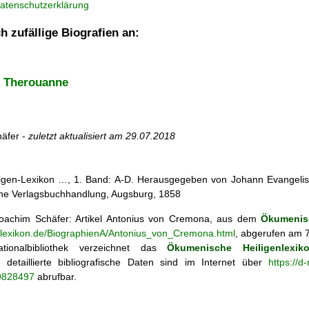
atenschutzerklärung
h zufällige Biografien an:
 Therouanne
äfer -
zuletzt aktualisiert am
29.07.2018
iligen-Lexikon …, 1. Band: A-D. Herausgegeben von Johann Evangelis
he Verlagsbuchhandlung, Augsburg, 1858
achim Schäfer: Artikel
Antonius von Cremona, aus dem
Ökumenisc
enlexikon.de/BiographienA/Antonius_von_Cremona.html
, abgerufen am 7
tionalbibliothek verzeichnet das
Ökumenische Heiligenlexik
ie; detaillierte bibliografische Daten sind im Internet über
https://d
69828497
abrufbar.