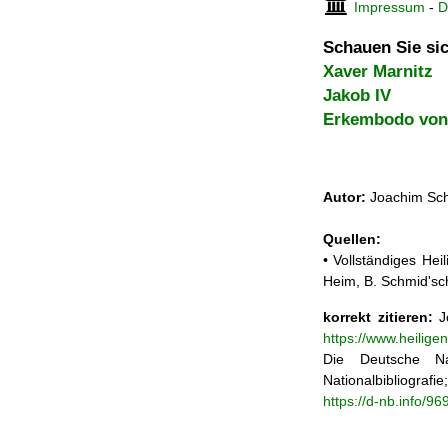
Impressum
-
D
Schauen Sie sic
Xaver Marnitz
Jakob IV
Erkembodo von
Autor:
Joachim Sch
Quellen:
• Vollständiges He
Heim, B. Schmid'sc
korrekt zitieren:
Jo
https://www.heilig
Die Deutsche Na
Nationalbibliograf
https://d-nb.info/9