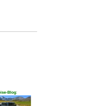
ise-Blog
: