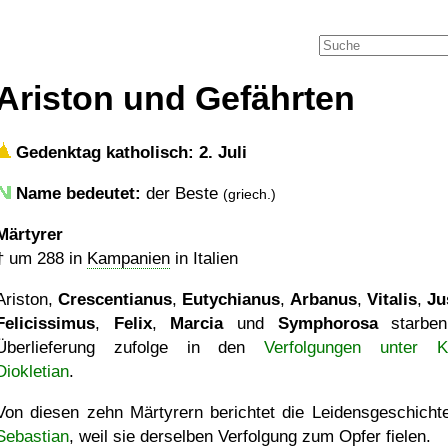
Ariston und Gefährten
Gedenktag katholisch: 2. Juli
Name bedeutet:
der Beste
(griech.)
Märtyrer
†
um 288
in
Kampanien
in Italien
Ariston,
Crescentianus
,
Eutychianus
,
Arbanus
,
Vitalis
,
Ju
Felicissimus
,
Felix
,
Marcia
und
Symphorosa
starben
Überlieferung zufolge in den
Verfolgungen unter K
Diokletian
.
Von diesen zehn Märtyrern berichtet die Leidensgeschicht
Sebastian
, weil sie derselben Verfolgung zum Opfer fielen.