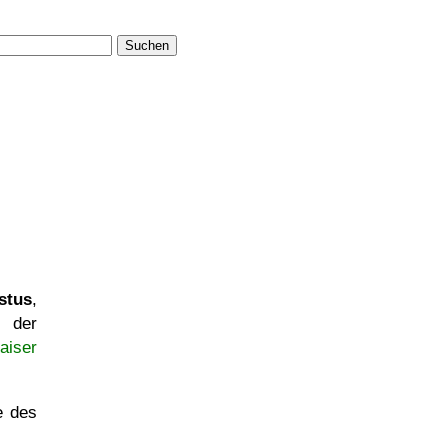
Suchen
stus
,
 der
aiser
e des