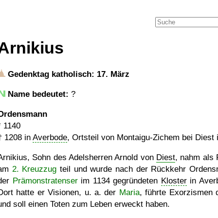
Arnikius
Gedenktag katholisch: 17. März
Name bedeutet:
?
Ordensmann
*
1140
†
1208
in
Averbode
, Ortsteil von Montaigu-Zichem bei Diest 
Arnikius, Sohn des Adelsherren Arnold von
Diest
, nahm als 
am
2. Kreuzzug
teil und wurde nach der Rückkehr Orden
der
Prämonstratenser
im 1134 gegründeten
Kloster
in Aver
Dort hatte er Visionen, u. a. der
Maria
, führte Exorzismen 
und soll einen Toten zum Leben erweckt haben.