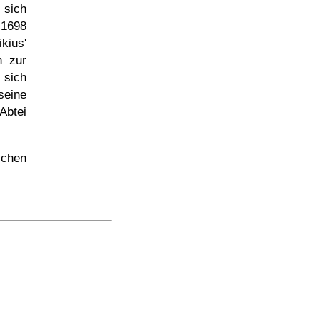
 sich
 1698
kius'
n zur
 sich
seine
Abtei
schen