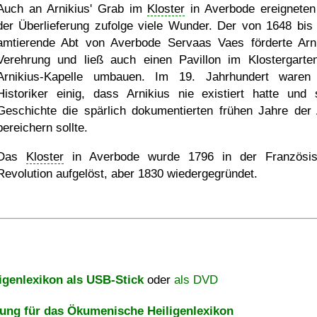
Auch an Arnikius' Grab im
Kloster
in Averbode ereigneten
der Überlieferung zufolge viele Wunder. Der von 1648 bis
amtierende Abt von Averbode Servaas Vaes förderte Arni
Verehrung und ließ auch einen Pavillon im Klostergarte
Arnikius-Kapelle umbauen. Im 19. Jahrhundert waren
Historiker einig, dass Arnikius nie existiert hatte und 
Geschichte die spärlich dokumentierten frühen Jahre der 
bereichern sollte.
Das
Kloster
in Averbode wurde 1796 in der Französi
Revolution aufgelöst, aber 1830 wiedergegründet.
igenlexikon als USB-Stick
oder
als DVD
ng für das Ökumenische Heiligenlexikon