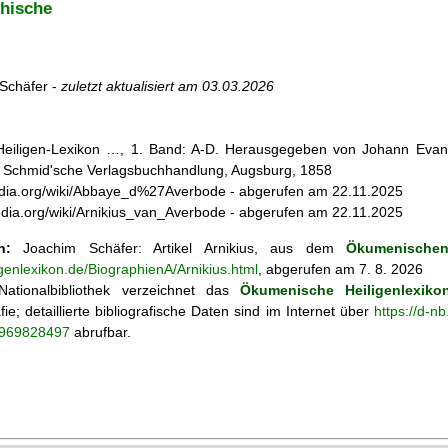
hische
Schäfer -
zuletzt aktualisiert am
03.03.2026
 Heiligen-Lexikon …, 1. Band: A-D. Herausgegeben von Johann Evang
 Schmid'sche Verlagsbuchhandlung, Augsburg, 1858
kipedia.org/wiki/Abbaye_d%27Averbode - abgerufen am 22.11.2025
ipedia.org/wiki/Arnikius_van_Averbode - abgerufen am 22.11.2025
n:
Joachim Schäfer: Artikel
Arnikius, aus dem
Ökumenischen
igenlexikon.de/BiographienA/Arnikius.html
, abgerufen am 7. 8. 2026
ationalbibliothek verzeichnet das
Ökumenische Heiligenlexiko
fie; detaillierte bibliografische Daten sind im Internet über
https://d-n
o/969828497
abrufbar.