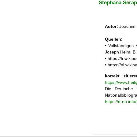
Stephana Serap
Autor:
Joachim 
Quellen:
• Vollständiges
Joseph Heim, B.
• https://fr.wi
• https://nl.wik
korrekt zitiere
https://www.heil
Die Deutsche N
Nationalbibliogra
https://d-nb.inf