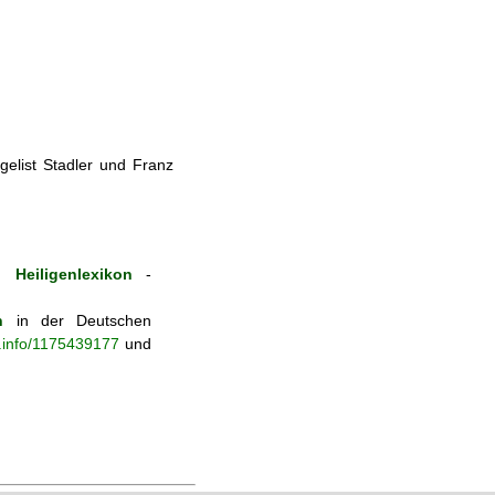
elist Stadler und Franz
 Heiligenlexikon
-
n
in der Deutschen
b.info/1175439177
und