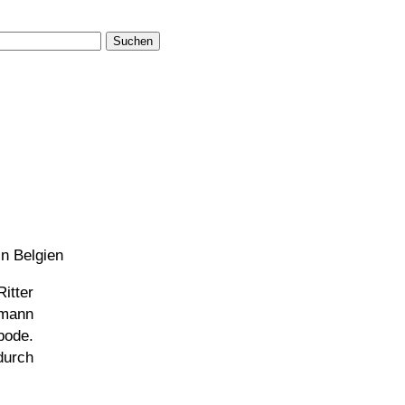
Suchen
in Belgien
Ritter
smann
bode.
durch