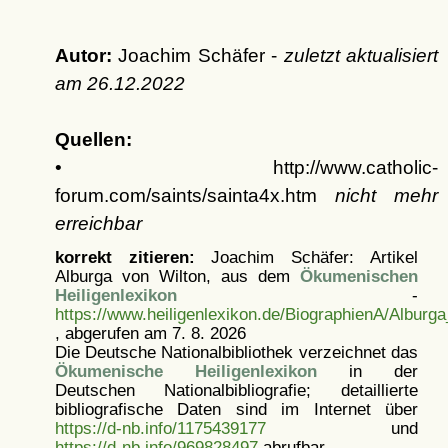
Autor:
Joachim Schäfer -
zuletzt aktualisiert
am
26.12.2022
Quellen:
• http://www.catholic-
forum.com/saints/sainta4x.htm
nicht mehr
erreichbar
korrekt zitieren:
Joachim Schäfer: Artikel
Alburga von Wilton, aus dem
Ökumenischen
Heiligenlexikon
-
https://www.heiligenlexikon.de/BiographienA/Alburg
, abgerufen am 7. 8. 2026
Die Deutsche Nationalbibliothek verzeichnet das
Ökumenische Heiligenlexikon
in der
Deutschen Nationalbibliografie; detaillierte
bibliografische Daten sind im Internet über
https://d-nb.info/1175439177
und
https://d-nb.info/969828497
abrufbar.