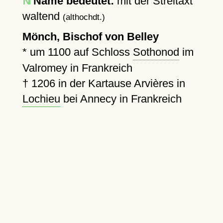
Name bedeutet:
mit der Streitaxt
waltend
(althochdt.)
Mönch, Bischof von Belley
*
um 1100
auf Schloss
Sothonod
im
Valromey in Frankreich
†
1206
in der Kartause Arvières in
Lochieu
bei Annecy in Frankreich