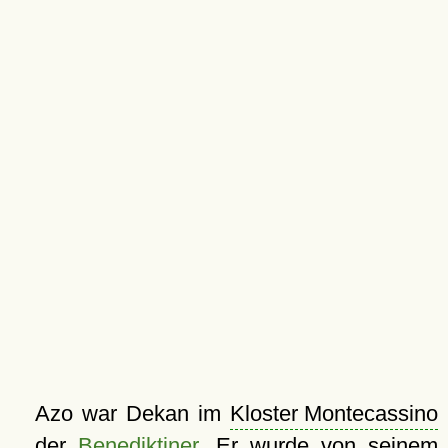
Azo war Dekan im
Kloster Montecassino
der
Benediktiner
. Er wurde von seinem