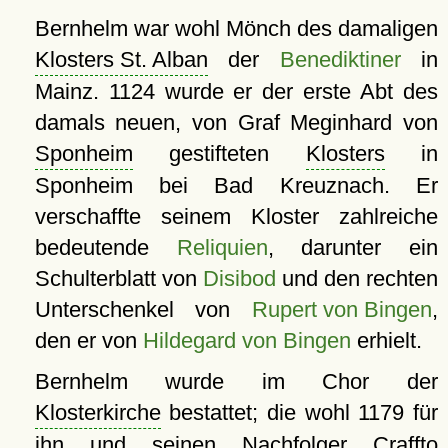
Bernhelm war wohl Mönch des damaligen
Klosters St. Alban
der
Benediktiner
in
Mainz. 1124 wurde er der erste Abt des
damals neuen, von Graf Meginhard von
Sponheim
gestifteten
Klosters
in
Sponheim bei Bad Kreuznach. Er
verschaffte seinem Kloster zahlreiche
bedeutende
Reliquien
, darunter ein
Schulterblatt von
Disibod
und den rechten
Unterschenkel von
Rupert von Bingen
,
den er von
Hildegard von Bingen
erhielt.
Bernhelm wurde im Chor der
Klosterkirche
bestattet; die wohl 1179 für
ihn und seinen Nachfolger Craffto