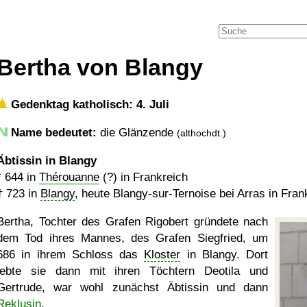
Bertha von Blangy
Gedenktag katholisch: 4. Juli
Name bedeutet:
die Glänzende
(althochdt.)
Äbtissin in Blangy
*
644
in
Thérouanne
(?) in Frankreich
†
723
in
Blangy
, heute Blangy-sur-Ternoise bei Arras in Fran
Bertha, Tochter des Grafen Rigobert gründete nach
dem Tod ihres Mannes, des Grafen Siegfried, um
686 in ihrem Schloss das
Kloster
in Blangy. Dort
lebte sie dann mit ihren Töchtern Deotila und
Gertrude, war wohl zunächst Äbtissin und dann
Reklusin
.