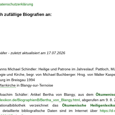
atenschutzerklärung
h zufällige Biografien an:
äfer -
zuletzt aktualisiert am
17.07.2026
nns Michael Schindler: Heilige und Patrone im Jahreslauf. Pattloch, 
ogie und Kirche, begr. von Michael Buchberger. Hrsg. von Walter Kasper,
burg im Breisgau 1994
farrkirche
in Blangy-sur-Ternoise
oachim Schäfer: Artikel
Bertha von Blangy, aus dem
Ökumenisc
enlexikon.de/BiographienB/Bertha_von_Blangy.html
, abgerufen am 9. 8.
tionalbibliothek verzeichnet das
Ökumenische Heiligenlexik
ie; detaillierte bibliografische Daten sind im Internet über
https://d