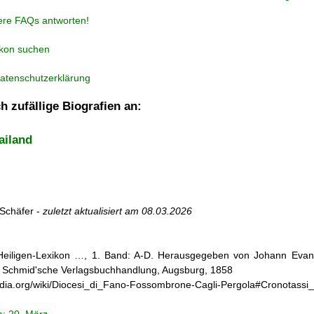
ere FAQs antworten!
ikon suchen
atenschutzerklärung
h zufällige Biografien an:
ailand
Schäfer -
zuletzt aktualisiert am
08.03.2026
 Heiligen-Lexikon …, 1. Band: A-D. Herausgegeben von Johann Evang
 Schmid'sche Verlagsbuchhandlung, Augsburg, 1858
kipedia.org/wiki/Diocesi_di_Fano-Fossombrone-Cagli-Pergola#Cronotassi