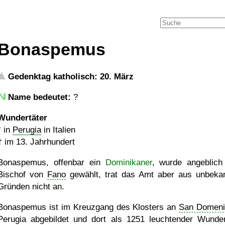
Bonaspemus
Gedenktag katholisch: 20. März
Name bedeutet:
?
Wundertäter
* in
Perugia
in Italien
†
im 13. Jahrhundert
Bonaspemus, offenbar ein
Dominikaner
, wurde angeblic
Bischof von
Fano
gewählt, trat das Amt aber aus unbeka
Gründen nicht an.
Bonaspemus ist im Kreuzgang des Klosters an
San Domeni
Perugia abgebildet und dort als 1251 leuchtender Wunder