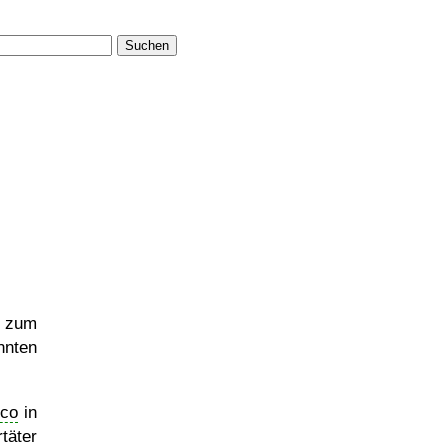
Suchen
h zum
nnten
co
in
täter