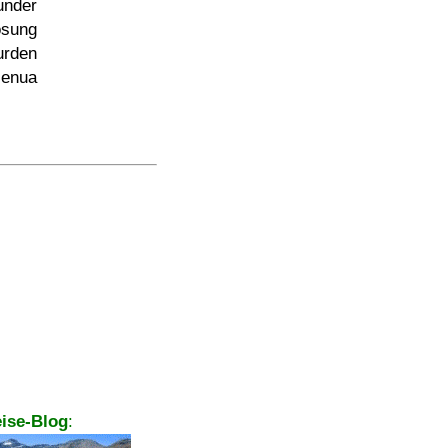
under
ösung
urden
enua
ise-Blog
: