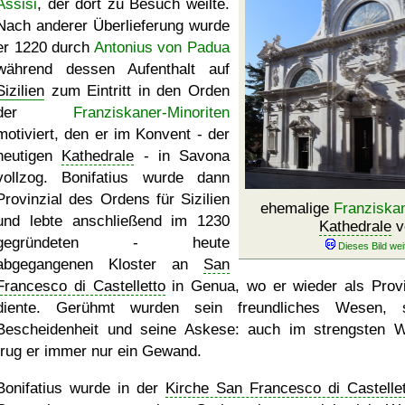
Assisi
, der dort zu Besuch weilte.
Nach anderer Überlieferung wurde
er 1220 durch
Antonius von Padua
während dessen Aufenthalt auf
Sizilien
zum Eintritt in den Orden
der
Franziskaner-Minoriten
motiviert, den er im Konvent - der
heutigen
Kathedrale
- in Savona
vollzog. Bonifatius wurde dann
Provinzial des Ordens für Sizilien
ehemalige
Franziska
und lebte anschließend im 1230
Kathedrale
v
gegründeten - heute
abgegangenen Kloster an
San
Francesco di Castelletto
in Genua, wo er wieder als Provi
diente. Gerühmt wurden sein freundliches Wesen, 
Bescheidenheit und seine Askese: auch im strengsten W
trug er immer nur ein Gewand.
Bonifatius wurde in der
Kirche San Francesco di Castellet