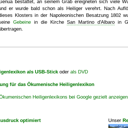
Genua bestattet, an seinem Grab ereigneten sich viele W
und er wurde bald schon als Heiliger verehrt. Nach Aufl
dieses Klosters in der Napoleonischen Besatzung 1802 w
seine
Gebeine
in die Kirche
San Martino d'Albaro
in G
übertragen.
igenlexikon als USB-Stick
oder
als DVD
ng für das Ökumenische Heiligenlexikon
Ökumenischen Heiligenlexikons bei Google gezielt anzeigen
usdruck optimiert
Unser
Re