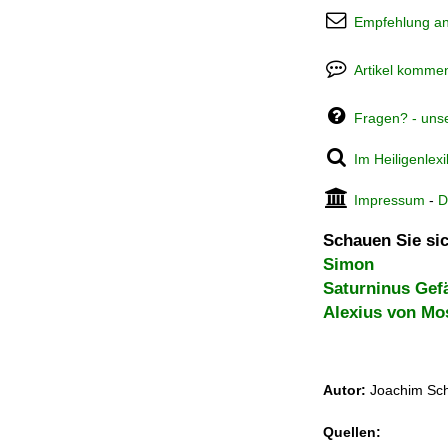
Empfehlung a
Artikel kommen
Fragen? - uns
Im Heiligenlex
Impressum
-
D
Schauen Sie sic
Simon
Saturninus Gef
Alexius von Mo
Autor:
Joachim Sch
Quellen: