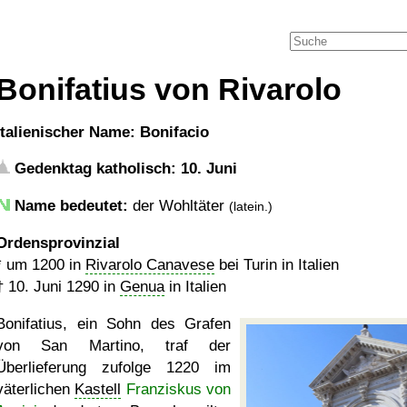
Bonifatius von Rivarolo
italienischer Name: Bonifacio
Gedenktag katholisch: 10. Juni
Name bedeutet:
der Wohltäter
(latein.)
Ordensprovinzial
*
um 1200
in
Rivarolo Canavese
bei Turin in Italien
†
10. Juni 1290
in
Genua
in Italien
Bonifatius, ein Sohn des Grafen
von San Martino, traf der
Überlieferung zufolge 1220 im
väterlichen
Kastell
Franziskus von