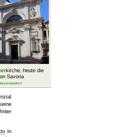
ner
kirche, heute die
on Savona
nzial
seine
inter
to
in