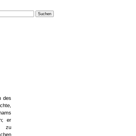
Suchen
n des
chte,
inams
n; er
m zu
schen