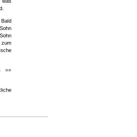
, was
d.
 Bald
 Sohn
 Sohn
 zum
ische
n ==
liche