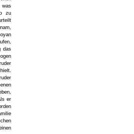
 was
lb zu
teilt
inam,
oyan
ufen,
g das
zogen
ruder
ielt.
ruder
menen
eben,
ls er
orden
milie
chen
einen