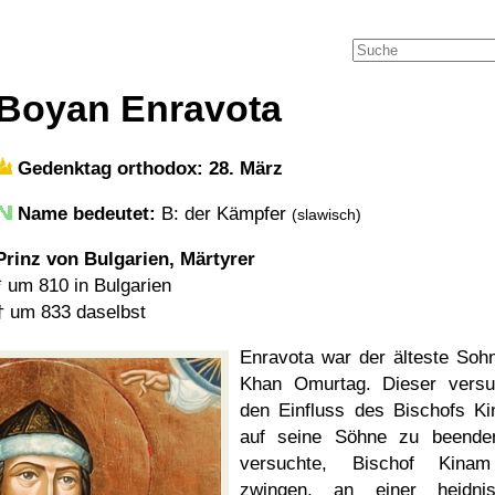
Boyan Enravota
Gedenktag orthodox: 28. März
Name bedeutet:
B: der Kämpfer
(slawisch)
Prinz von Bulgarien, Märtyrer
*
um 810
in Bulgarien
†
um 833
daselbst
Enravota war der älteste Soh
Khan Omurtag. Dieser versu
den Einfluss des Bischofs K
auf seine Söhne zu beende
versuchte, Bischof Kina
zwingen, an einer heidni