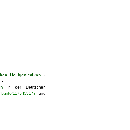
hen Heiligenlexikon
-
26
on
in der Deutschen
-nb.info/1175439177
und