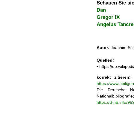
Schauen Sie sic
Dan
Gregor IX
Angelus Tancred
Autor:
Joachim Sch
Quellen:
• https://de.wikipe
korrekt zitieren:
J
https://www.heilig
Die Deutsche Na
Nationalbibliograf
https://d-nb.info/9