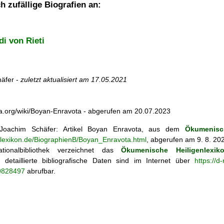
h zufällige Biografien an:
i von Rieti
äfer -
zuletzt aktualisiert am
17.05.2021
dia.org/wiki/Boyan-Enravota - abgerufen am 20.07.2023
oachim Schäfer: Artikel
Boyan Enravota, aus dem
Ökumenisc
enlexikon.de/BiographienB/Boyan_Enravota.html
, abgerufen am 9. 8. 20
tionalbibliothek verzeichnet das
Ökumenische Heiligenlexik
ie; detaillierte bibliografische Daten sind im Internet über
https://d
69828497
abrufbar.