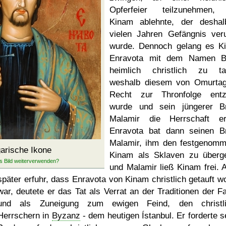
Opferfeier teilzunehmen,
Kinam ablehnte, der desha
vielen Jahren Gefängnis verur
wurde. Dennoch gelang es K
Enravota mit dem Namen B
heimlich christlich zu ta
weshalb diesem von Omurta
Recht zur Thronfolge ent
wurde und sein jüngerer B
Malamir die Herrschaft erh
Enravota bat dann seinen B
Malamir, ihm den festgenom
garische Ikone
Kinam als Sklaven zu überg
und Malamir ließ Kinam frei. A
später erfuhr, dass Enravota von Kinam christlich getauft w
war, deutete er das Tat als Verrat an der Traditionen der Fa
und als Zuneigung zum ewigen Feind, den christli
Herrschern in
Byzanz
- dem heutigen Ístanbul. Er forderte s