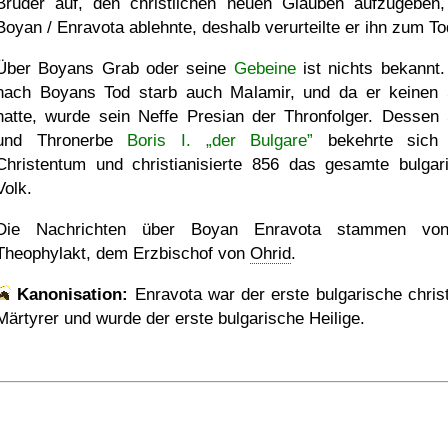
Bruder auf, den christlichen neuen Glauben aufzugeben
Boyan / Enravota ablehnte, deshalb verurteilte er ihn zum To
Über Boyans Grab oder seine
Gebeine
ist nichts bekannt.
nach Boyans Tod starb auch Malamir, und da er keinen
hatte, wurde sein Neffe Presian der Thronfolger. Dessen
und Thronerbe
Boris I. „der Bulgare”
bekehrte sich
Christentum und christianisierte 856 das gesamte bulgar
Volk.
Die Nachrichten über Boyan Enravota stammen vo
Theophylakt, dem Erzbischof von
Ohrid
.
Kanonisation:
Enravota war der erste bulgarische christ
Märtyrer und wurde der erste bulgarische Heilige.