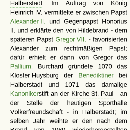
Halberstadt
. Im Auftrag von König
Heinrich IV. vermittelte er zwischen Papst
Alexander II.
und Gegenpapst Honorius
II. und erklärte den von Hildebrand - dem
späteren Papst
Gregor VII.
- favorisierten
Alexander zum rechtmäßigen Papst;
dafür erhielt er dann von Gregor das
Pallium
. Burchard gründete 1070 das
Kloster Huysburg
der
Benediktiner
bei
Halberstadt und 1071 das damalige
Kanoniker
stift an der
Kirche St. Paul
- an
der Stelle der heutigen Sporthalle
Völkerfreundschaft - in Halberstadt; im
selben Jahr weihte er den nach dem
Brand von 1060 wiederhergestellten