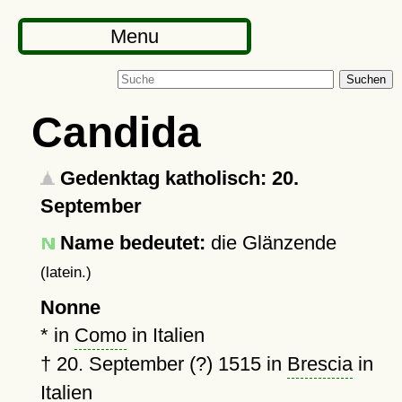
Menu
Suchen
Candida
Gedenktag katholisch: 20.
September
Name bedeutet:
die Glänzende
(latein.)
Nonne
* in
Como
in Italien
†
20. September (?) 1515
in
Brescia
in
Italien