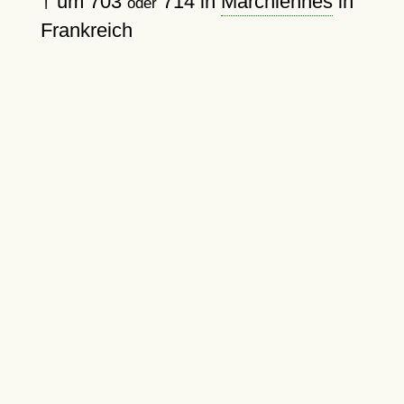
†
um 703
714
in
Marchiennes
in
oder
Frankreich