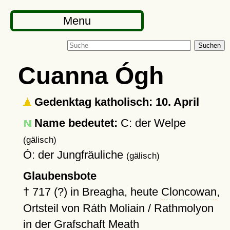
Menu
Suchen
Cuanna Ógh
Gedenktag katholisch: 10. April
Name bedeutet:
C: der Welpe
(gälisch)
Ó: der Jungfräuliche
(gälisch)
Glaubensbote
†
717 (?)
in Breagha, heute
Cloncowan
,
Ortsteil von Ráth Moliain / Rathmolyon
in der Grafschaft Meath