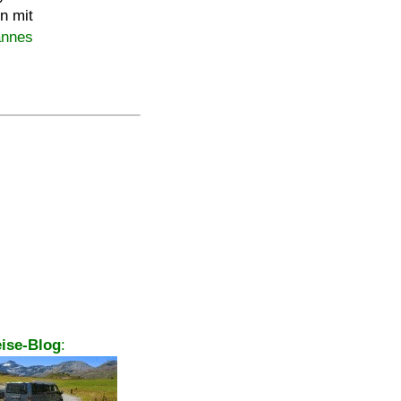
 mit
annes
ise-Blog
: