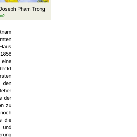
d Joseph Phạm Trọng
etnam
rmten
 Haus
 1858
 eine
teckt
rsten
d den
teher
e der
en zu
 noch
s die
r und
erung