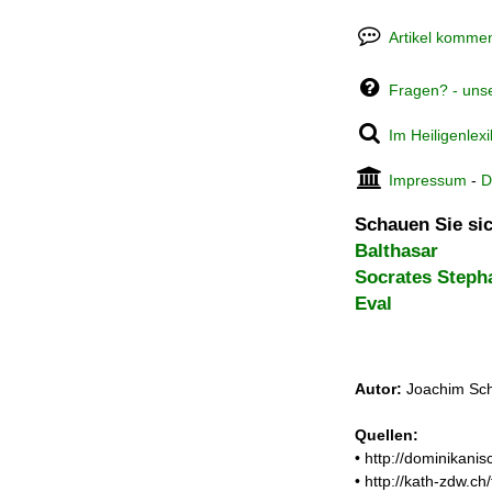
Artikel kommen
Fragen? - uns
Im Heiligenlex
Impressum
-
D
Schauen Sie sic
Balthasar
Socrates Steph
Eval
Autor:
Joachim Sch
Quellen:
• http://dominikan
• http://kath-zdw.