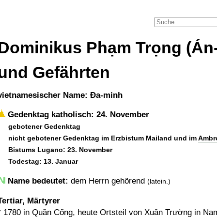
Dominikus Phạm Trọng (Án
und Gefährten
vietnamesischer Name: Ða-minh
Gedenktag katholisch: 24. November
gebotener Gedenktag
nicht gebotener Gedenktag im Erzbistum Mailand und im
Ambr
Bistums Lugano: 23. November
Todestag: 13. Januar
Name bedeutet:
dem Herrn gehörend
(latein.)
Tertiar, Märtyrer
*
1780
in Quần Cống, heute Ortsteil von
Xuân Trường
in Nam