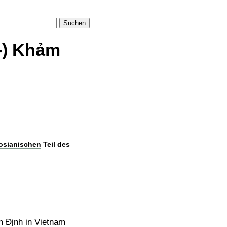
Suchen
-) Khảm
osianischen
Teil des
 Định in Vietnam