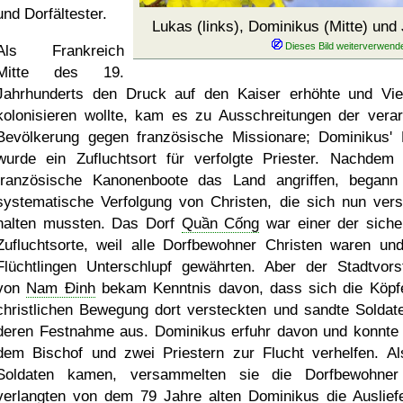
und Dorfältester.
Lukas (links), Dominikus (Mitte) un
Als Frankreich
Mitte des 19.
Jahrhunderts den Druck auf den Kaiser erhöhte und Vi
kolonisieren wollte, kam es zu Ausschreitungen der vera
Bevölkerung gegen französische Missionare; Dominikus'
wurde ein Zufluchtsort für verfolgte Priester. Nachdem
französische Kanonenboote das Land angriffen, begann
systematische Verfolgung von Christen, die sich nun vers
halten mussten. Das Dorf
Quần Cống
war einer der siche
Zufluchtsorte, weil alle Dorfbewohner Christen waren un
Flüchtlingen Unterschlupf gewährten. Aber der Stadtvors
von
Nam Ðinh
bekam Kenntnis davon, dass sich die Köpf
christlichen Bewegung dort versteckten und sandte Soldat
deren Festnahme aus. Dominikus erfuhr davon und konnte
dem Bischof und zwei Priestern zur Flucht verhelfen. Al
Soldaten kamen, versammelten sie die Dorfbewohne
verlangten von dem 79 Jahre alten Dominikus die Auslief