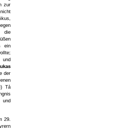
n zur
nicht
ikus,
gegen
n die
Füßen
s ein
llte;
t und
ukas
e der
renen
i) Tả
ngnis
t und
am
29.
yrern