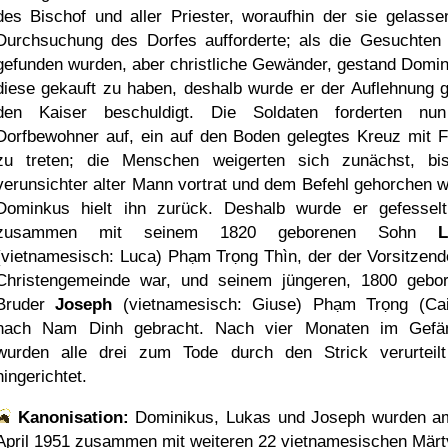
des Bischof und aller Priester, woraufhin der sie gelasse
Durchsuchung des Dorfes aufforderte; als die Gesuchten 
gefunden wurden, aber christliche Gewänder, gestand Domin
diese gekauft zu haben, deshalb wurde er der Auflehnung 
den Kaiser beschuldigt. Die Soldaten forderten nu
Dorfbewohner auf, ein auf den Boden gelegtes Kreuz mit 
zu treten; die Menschen weigerten sich zunächst, bi
verunsichter alter Mann vortrat und dem Befehl gehorchen wo
Dominkus hielt ihn zurück. Deshalb wurde er gefessel
zusammen mit seinem 1820 geborenen Sohn
L
(vietnamesisch: Luca) Phạm Trọng Thìn, der der Vorsitzend
Christengemeinde war, und seinem jüngeren, 1800 gebo
Bruder
Joseph
(vietnamesisch: Giuse) Phạm Trọng (Ca
nach Nam Dinh gebracht. Nach vier Monaten im Gefä
wurden alle drei zum Tode durch den Strick verurteil
hingerichtet.
Kanonisation:
Dominikus, Lukas und Joseph wurden 
April 1951
zusammen mit weiteren 22 vietnamesischen Märt