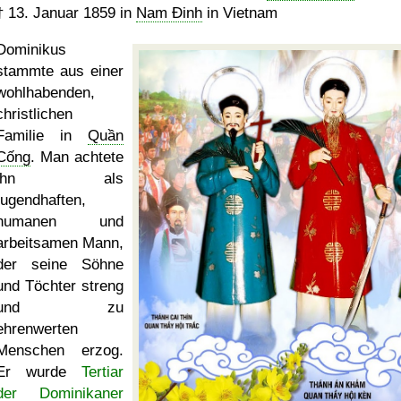
†
13. Januar 1859
in
Nam Ðinh
in Vietnam
Dominikus
stammte aus einer
wohlhabenden,
christlichen
Familie in
Quần
Cống
. Man achtete
ihn als
tugendhaften,
humanen und
arbeitsamen Mann,
der seine Söhne
und Töchter streng
und zu
ehrenwerten
Menschen erzog.
Er wurde
Tertiar
der Dominikaner