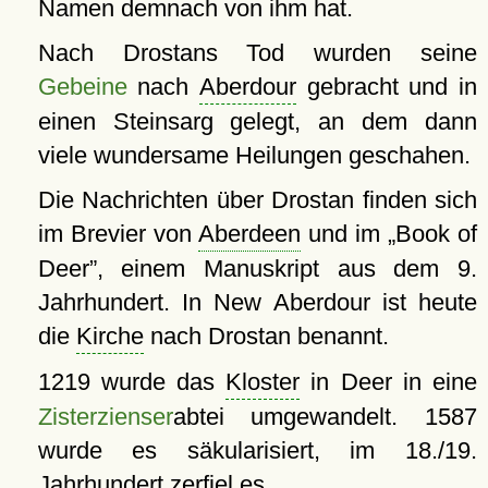
Namen demnach von ihm hat.
Nach Drostans Tod wurden seine
Gebeine
nach
Aberdour
gebracht und in
einen Steinsarg gelegt, an dem dann
viele wundersame Heilungen geschahen.
Die Nachrichten über Drostan finden sich
im Brevier von
Aberdeen
und im
Book of
Deer
, einem Manuskript aus dem 9.
Jahrhundert. In New Aberdour ist heute
die
Kirche
nach Drostan benannt.
1219 wurde das
Kloster
in Deer in eine
Zisterzienser
abtei umgewandelt. 1587
wurde es säkularisiert, im 18./19.
Jahrhundert zerfiel es.