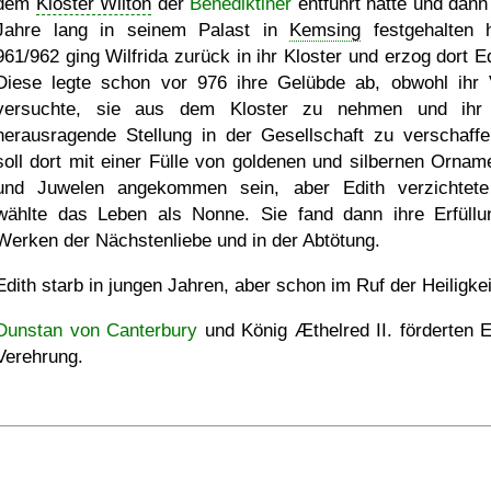
dem
Kloster Wilton
der
Benediktiner
entführt hatte und dann
Jahre lang in seinem Palast in
Kemsing
festgehalten h
961/962 ging Wilfrida zurück in ihr Kloster und erzog dort Ed
Diese legte schon vor 976 ihre Gelübde ab, obwohl ihr 
versuchte, sie aus dem Kloster zu nehmen und ihr
herausragende Stellung in der Gesellschaft zu verschaffe
soll dort mit einer Fülle von goldenen und silbernen Ornam
und Juwelen angekommen sein, aber Edith verzichtet
wählte das Leben als Nonne. Sie fand dann ihre Erfüllu
Werken der Nächstenliebe und in der Abtötung.
Edith starb in jungen Jahren, aber schon im Ruf der Heiligkei
Dunstan von Canterbury
und König Æthelred II. förderten E
Verehrung.