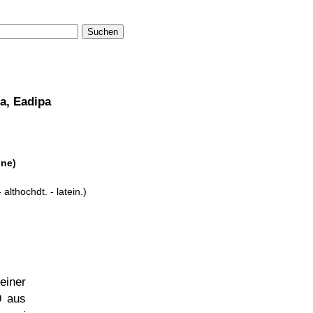
Suchen
a, Eadipa
ine)
althochdt. - latein.)
einer
9 aus