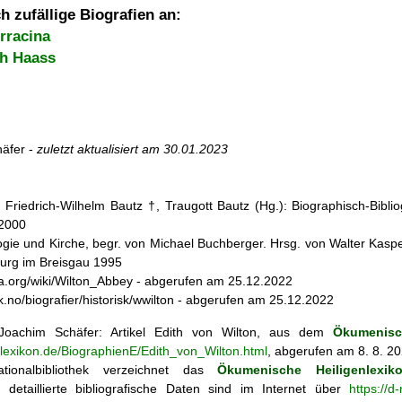
h zufällige Biografien an:
rracina
ph Haass
äfer -
zuletzt aktualisiert am
30.01.2023
: Friedrich-Wilhelm Bautz †, Traugott Bautz (Hg.): Biographisch-Bibli
 2000
ogie und Kirche, begr. von Michael Buchberger. Hrsg. von Walter Kasper,
burg im Breisgau 1995
dia.org/wiki/Wilton_Abbey - abgerufen am 25.12.2022
sk.no/biografier/historisk/wwilton - abgerufen am 25.12.2022
oachim Schäfer: Artikel
Edith von Wilton, aus dem
Ökumenisc
nlexikon.de/BiographienE/Edith_von_Wilton.html
, abgerufen am 8. 8. 2
tionalbibliothek verzeichnet das
Ökumenische Heiligenlexik
ie; detaillierte bibliografische Daten sind im Internet über
https://d