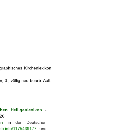
ographisches Kirchenlexikon,
 3., völlig neu bearb. Aufl.,
hen Heiligenlexikon
-
026
on
in der Deutschen
-nb.info/1175439177
und