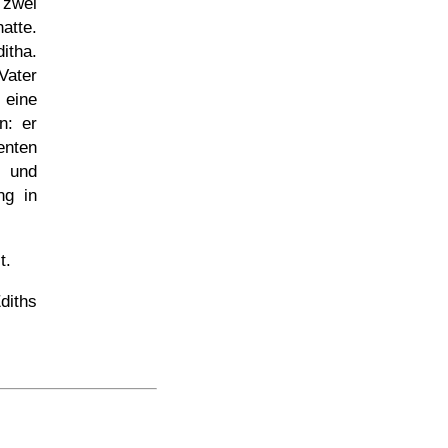
 zwei
atte.
itha.
Vater
 eine
n: er
enten
e und
ng in
t.
diths