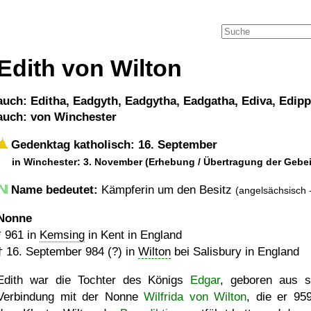
Edith von Wilton
auch: Editha, Eadgyth, Eadgytha, Eadgatha, Ediva, Edipp
auch: von Winchester
Gedenktag katholisch: 16. September
in Winchester: 3. November (Erhebung / Übertragung der Gebe
Name bedeutet:
Kämpferin um den Besitz
(angelsächsisch - 
Nonne
*
961
in
Kemsing
in Kent in England
†
16. September 984 (?)
in
Wilton
bei Salisbury in England
Edith war die Tochter des Königs
Edgar
, geboren aus s
Verbindung mit der Nonne
Wilfrida von Wilton
, die er 95