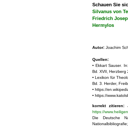
Schauen Sie sic
Silvanus von Te
Friedrich Jose
Hermylos
Autor:
Joachim Sch
Quellen:
• Ekkart Sauser. In
Bd. XVII, Herzberg
• Lexikon für Theol
Bd. 3. Herder, Frei
• https://en.wikipe
• https://www.katol
korrekt zitieren:
J
https://www.heilige
Die Deutsche Na
Nationalbibliograf