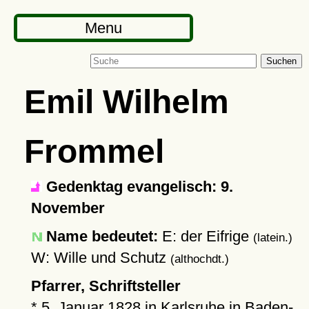
Menu
Suchen
Emil Wilhelm
Frommel
Gedenktag evangelisch: 9.
November
Name bedeutet:
E: der Eifrige
(latein.)
W: Wille und Schutz
(althochdt.)
Pfarrer, Schriftsteller
*
5. Januar 1828
in
Karlsruhe
in Baden-