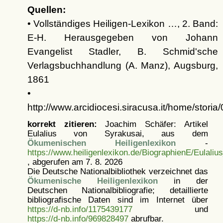
Quellen:
• Vollständiges Heiligen-Lexikon …, 2. Band:
E-H. Herausgegeben von Johann
Evangelist Stadler, B. Schmid'sche
Verlagsbuchhandlung (A. Manz), Augsburg,
1861
•
http://www.arcidiocesi.siracusa.it/home/stori
korrekt zitieren:
Joachim Schäfer: Artikel
Eulalius von Syrakusai, aus dem
Ökumenischen Heiligenlexikon
-
https://www.heiligenlexikon.de/BiographienE/Eulali
, abgerufen am 7. 8. 2026
Die Deutsche Nationalbibliothek verzeichnet das
Ökumenische Heiligenlexikon
in der
Deutschen Nationalbibliografie; detaillierte
bibliografische Daten sind im Internet über
https://d-nb.info/1175439177
und
https://d-nb.info/969828497
abrufbar.