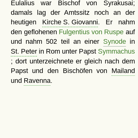
Eulalius war Bischof von Syrakusai;
damals lag der Amtssitz noch an der
heutigen
Kirche S. Giovanni
. Er nahm
den geflohenen
Fulgentius von Ruspe
auf
und nahm 502 teil an einer
Synode
in
St. Peter
in Rom unter Papst
Symmachus
; dort unterzeichnete er gleich nach dem
Papst und den Bischöfen von
Mailand
und
Ravenna
.