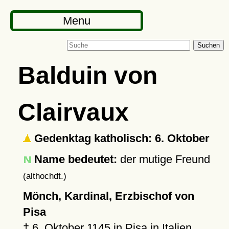
Menu
Suchen
Balduin von
Clairvaux
Gedenktag katholisch: 6. Oktober
Name bedeutet:
der mutige Freund
(althochdt.)
Mönch, Kardinal, Erzbischof von
Pisa
†
6. Oktober 1145
in
Pisa
in Italien