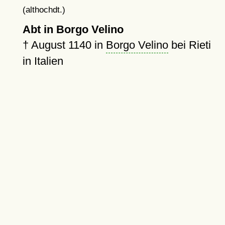
(althochdt.)
Abt in Borgo Velino
†
August 1140
in
Borgo Velino
bei Rieti
in Italien