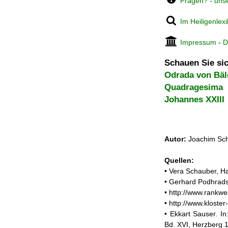
Fragen? - uns
Im Heiligenlex
Impressum
-
D
Schauen Sie sic
Odrada von Bäl
Quadragesima
Johannes XXIII
Autor:
Joachim Sch
Quellen:
• Vera Schauber, Ha
• Gerhard Podhrads
• http://www.rankwe
• http://www.kloster
• Ekkart Sauser. In
Bd. XVI, Herzberg 