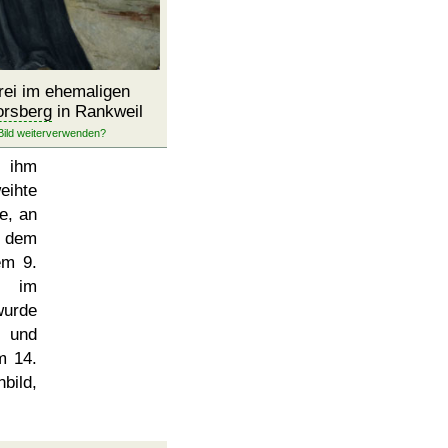
ei im ehemaligen
orsberg
in Rankweil
 ihm
eihte
e, an
f dem
em 9.
m im
wurde
- und
m 14.
bild,