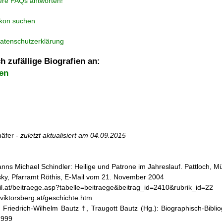
ere FAQs antworten!
ikon suchen
atenschutzerklärung
h zufällige Biografien an:
en
äfer -
zuletzt aktualisiert am
04.09.2015
nns Michael Schindler: Heilige und Patrone im Jahreslauf. Pattloch, 
ky, Pfarramt Röthis, E-Mail vom 21. November 2004
il.at/beitraege.asp?tabelle=beitraege&beitrag_id=2410&rubrik_id=22
-viktorsberg.at/geschichte.htm
: Friedrich-Wilhelm Bautz †, Traugott Bautz (Hg.): Biographisch-Bibli
1999