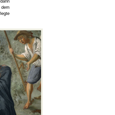
 dann
f dem
legte