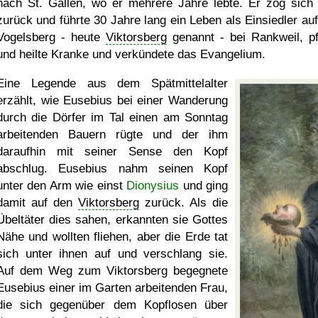
nach St. Gallen, wo er mehrere Jahre lebte. Er zog sich
zurück und führte 30 Jahre lang ein Leben als Einsiedler au
Vogelsberg - heute
Viktorsberg
genannt - bei Rankweil, pf
und heilte Kranke und verkündete das Evangelium.
Eine Legende aus dem Spätmittelalter
erzählt, wie Eusebius bei einer Wanderung
durch die Dörfer im Tal einen am Sonntag
arbeitenden Bauern rügte und der ihm
daraufhin mit seiner Sense den Kopf
abschlug. Eusebius nahm seinen Kopf
unter den Arm wie einst
Dionysius
und ging
damit auf den
Viktorsberg
zurück. Als die
Übeltäter dies sahen, erkannten sie Gottes
Nähe und wollten fliehen, aber die Erde tat
sich unter ihnen auf und verschlang sie.
Auf dem Weg zum Viktorsberg begegnete
Eusebius einer im Garten arbeitenden Frau,
die sich gegenüber dem Kopflosen über