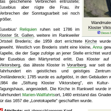
das geschehene Verbrechen entrüstete;
Eusebius aber rügte die Frau, ihr
Verbrechen der Sonntagsarbeit sei noch
größer.
Wandmaler
Kloster Vikt
Eusebius'
Reliquien
ruhen seit 1786 im
Kloster St. Gallen
, weitere im Rankweiler
Ortsteil Brederis; die 1959 dort errichtete
Kirche
wurde
geweiht. Westlich von Brederis steht eine kleine,
Anna
gew
Kapelle, die der Sage zufolge an jener Stelle errichtet wurd
der Eusebius den Märtyrertod erlitt. Das Kloster au
Viktorsberg
, das älteste Kloster in
Vorarlberg
, war seit d
Jahrhundert ein geistliches und geistiges Zentru
Dreiländereck; 1785 wurde es aufgelöst, in den Gebäuden 
1984 die
Stiftung Kloster Viktorsberg
, ein Kultur
Tagungshaus, angesiedelt. Die Kirche in Rankweil wurde i
Jahrhundert
Marien
-
Wallfahrts
ort, 1460 entstand das Gnaden
für das 1657 die
Loretokapelle
geschaffen wurde.
Attribute:
mit abgeschlagenem Kopf