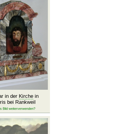
ar in der
Kirche
in
ris bei Rankweil