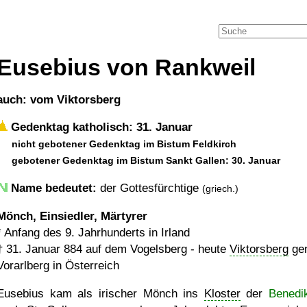
Eusebius von Rankweil
auch: vom Viktorsberg
Gedenktag katholisch: 31. Januar
nicht gebotener Gedenktag im Bistum Feldkirch
gebotener Gedenktag im Bistum Sankt Gallen: 30. Januar
Name bedeutet:
der Gottesfürchtige
(griech.)
Mönch, Einsiedler, Märtyrer
*
Anfang des 9. Jahrhunderts in Irland
†
31. Januar 884
auf dem Vogelsberg - heute
Viktorsberg
gen
Vorarlberg in Österreich
Eusebius kam als irischer Mönch ins
Kloster
der
Benedik