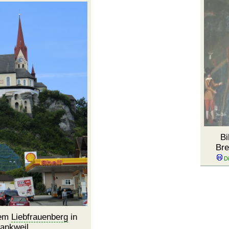
Bi
Bre
dem
Liebfrauenberg
in
ankweil