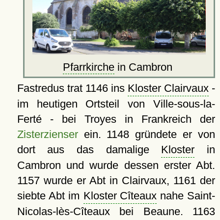
Pfarrkirche
in Cambron
Fastredus trat 1146 ins
Kloster Clairvaux
-
im heutigen Ortsteil von Ville-sous-la-
Ferté - bei Troyes in Frankreich der
Zisterzienser
ein. 1148 gründete er von
dort aus das damalige
Kloster
in
Cambron und wurde dessen erster Abt.
1157 wurde er Abt in Clairvaux, 1161 der
siebte Abt im
Kloster Cîteaux
nahe Saint-
Nicolas-lès-Cîteaux bei Beaune. 1163