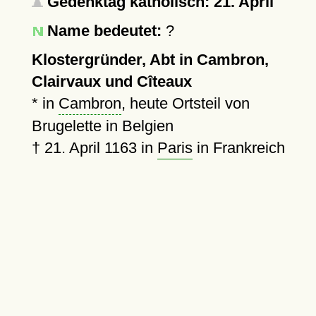
Gedenktag katholisch: 21. April
Name bedeutet:
?
Klostergründer, Abt in Cambron,
Clairvaux und Cîteaux
* in
Cambron
, heute Ortsteil von
Brugelette in Belgien
†
21. April 1163
in
Paris
in Frankreich