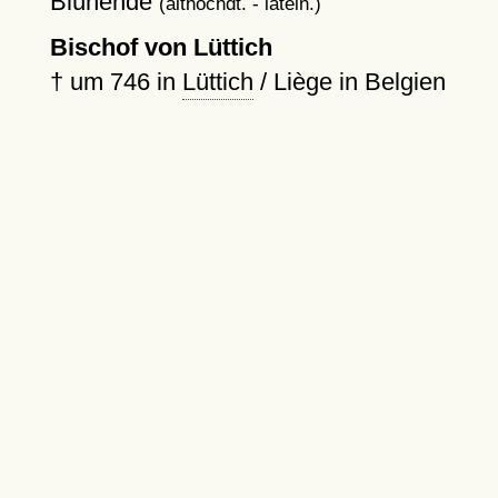
Blühende
(althochdt. - latein.)
Bischof von Lüttich
†
um 746
in
Lüttich
/ Liège in Belgien