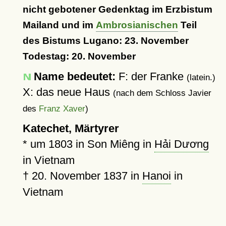
nicht gebotener Gedenktag im Erzbistum
Mailand und im
Ambrosianischen
Teil
des Bistums Lugano: 23. November
Todestag: 20. November
Name bedeutet:
F: der Franke
(latein.)
X: das neue Haus
(nach dem Schloss Javier
des
Franz Xaver
)
Katechet, Märtyrer
*
um 1803
in Son Miêng in
Hải Dương
in Vietnam
†
20. November 1837
in
Hanoi
in
Vietnam