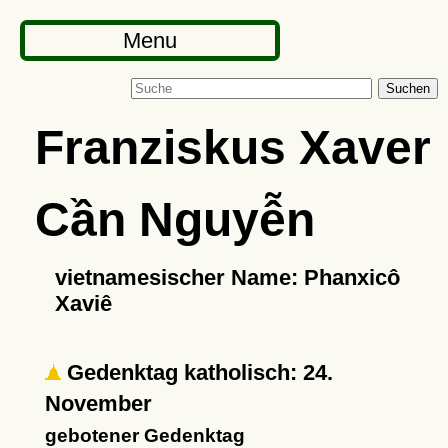
Menu
Suchen
Franziskus Xaver
Cần Nguyễn
vietnamesischer Name: Phanxicô
Xaviê
Gedenktag katholisch: 24.
November
gebotener Gedenktag