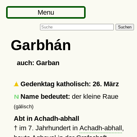
Menu
Suchen
Garbhán
auch: Garban
Gedenktag katholisch: 26. März
Name bedeutet:
der kleine Raue
(gälisch)
Abt in Achadh-abhall
†
im 7. Jahrhundert in
Achadh-abhall
,