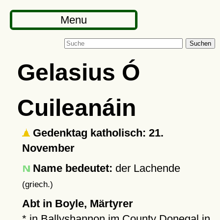
Menu
Suchen
Gelasius Ó
Cuileanáin
Gedenktag katholisch: 21.
November
Name bedeutet:
der Lachende
(griech.)
Abt in Boyle, Märtyrer
* in
Ballyshannon
im County Donegal in