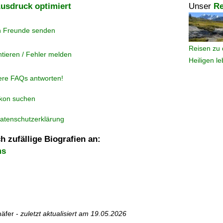
usdruck optimiert
Unser
Re
n Freunde senden
Reisen zu 
tieren / Fehler melden
Heiligen l
ere FAQs antworten!
ikon suchen
atenschutzerklärung
h zufällige Biografien an:
ms
äfer -
zuletzt aktualisiert am
19.05.2026