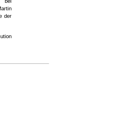
 bei
artin
e der
ution