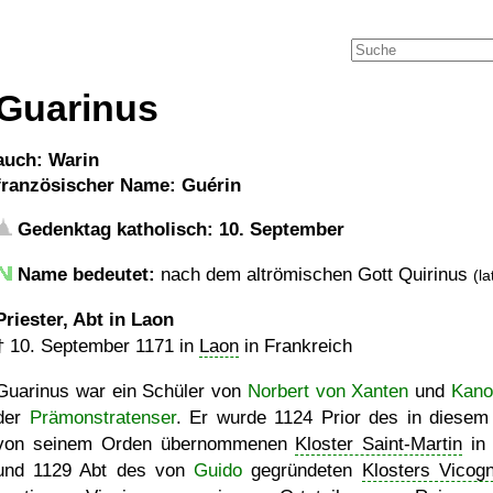
Guarinus
auch: Warin
französischer Name: Guérin
Gedenktag katholisch: 10. September
Name bedeutet:
nach dem altrömischen Gott Quirinus
(la
Priester, Abt in Laon
†
10. September 1171
in
Laon
in Frankreich
Guarinus war ein Schüler von
Norbert von Xanten
und
Kano
der
Prämonstratenser
. Er wurde 1124 Prior des in diesem
von seinem Orden übernommenen
Kloster Saint-Martin
in
und 1129 Abt des von
Guido
gegründeten
Klosters Vicog