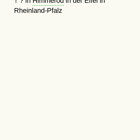
†
?
in
Himmerod
in der Eifel in
Rheinland-Pfalz