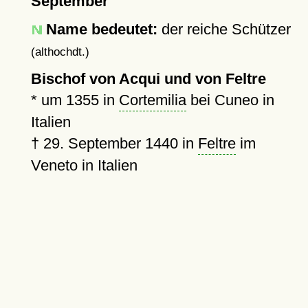
September
Name bedeutet:
der reiche Schützer
(althochdt.)
Bischof von Acqui und von Feltre
*
um 1355
in
Cortemilia
bei Cuneo in
Italien
†
29. September 1440
in
Feltre
im
Veneto in Italien