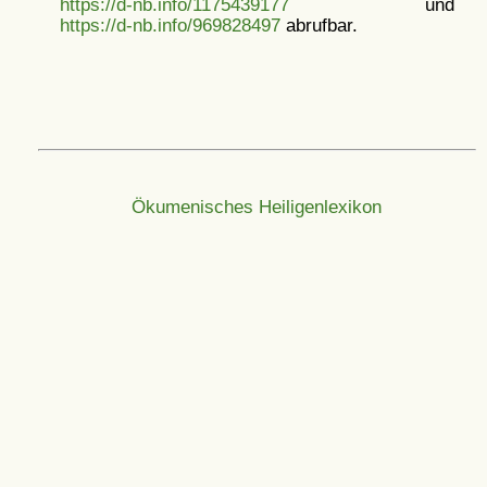
https://d-nb.info/1175439177
und
https://d-nb.info/969828497
abrufbar.
Ökumenisches Heiligenlexikon